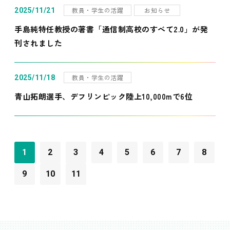
教員・学生の活躍
お知らせ
2025/11/21
手島純特任教授の著書「通信制高校のすべて2.0」が発
刊されました
教員・学生の活躍
2025/11/18
青山拓朗選手、デフリンピック陸上10,000mで6位
1
2
3
4
5
6
7
8
9
10
11