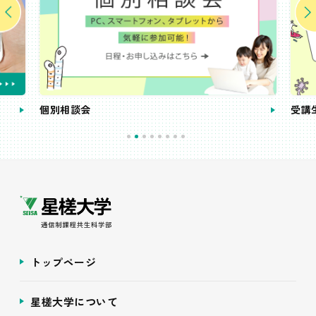
個別相談会
受講
トップページ
星槎大学について