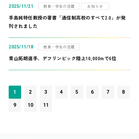
教員・学生の活躍
お知らせ
2025/11/21
手島純特任教授の著書「通信制高校のすべて2.0」が発
刊されました
教員・学生の活躍
2025/11/18
青山拓朗選手、デフリンピック陸上10,000mで6位
1
2
3
4
5
6
7
8
9
10
11