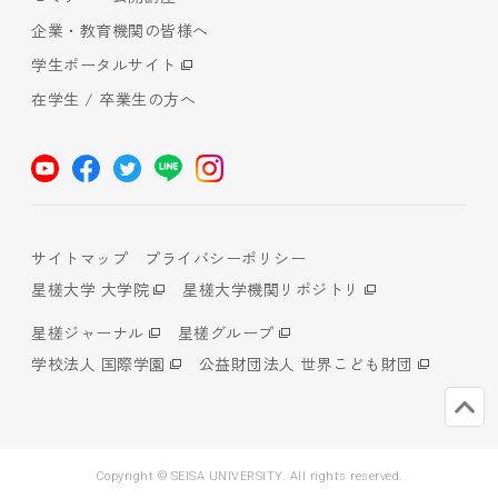
企業・教育機関の皆様へ
学生ポータルサイト
在学生 / 卒業生の方へ
サイトマップ
プライバシーポリシー
星槎大学 大学院
星槎大学機関リポジトリ
星槎ジャーナル
星槎グループ
学校法人 国際学園
公益財団法人 世界こども財団
Copyright © SEISA UNIVERSITY. All rights reserved.