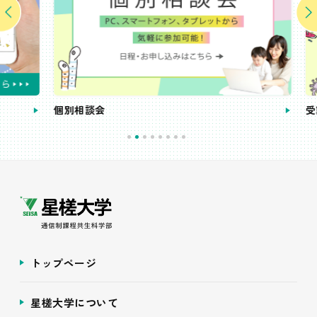
個別相談会
受講
トップページ
星槎大学について