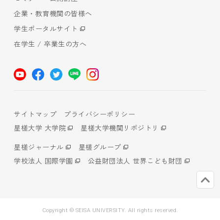
企業・教育機関の皆様へ
学生ポータルサイト
在学生 / 卒業生の方へ
サイトマップ
プライバシーポリシー
星槎大学 大学院
星槎大学機関リポジトリ
星槎ジャーナル
星槎グループ
学校法人 国際学園
公益財団法人 世界こども財団
Copyright © SEISA UNIVERSITY. All rights reserved.