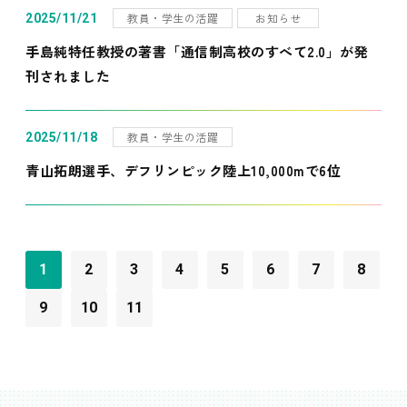
教員・学生の活躍
お知らせ
2025/11/21
手島純特任教授の著書「通信制高校のすべて2.0」が発
刊されました
教員・学生の活躍
2025/11/18
青山拓朗選手、デフリンピック陸上10,000mで6位
1
2
3
4
5
6
7
8
9
10
11