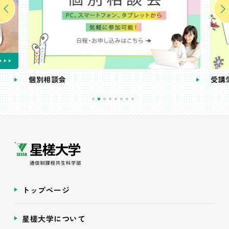
個別相談会
受講
トップページ
星槎大学について