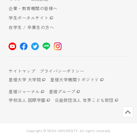
企業・教育機関の皆様へ
学生ポータルサイト
在学生 / 卒業生の方へ
サイトマップ
プライバシーポリシー
星槎大学 大学院
星槎大学機関リポジトリ
星槎ジャーナル
星槎グループ
学校法人 国際学園
公益財団法人 世界こども財団
Copyright © SEISA UNIVERSITY. All rights reserved.