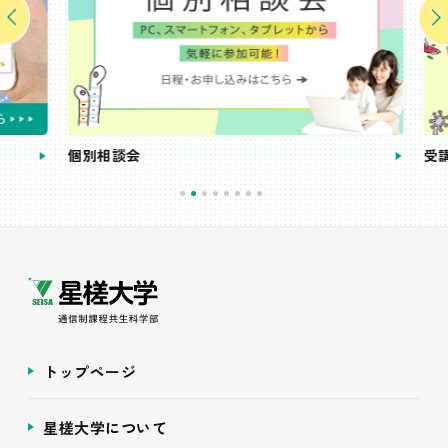
個別相談会
受講
トップページ
星槎大学について