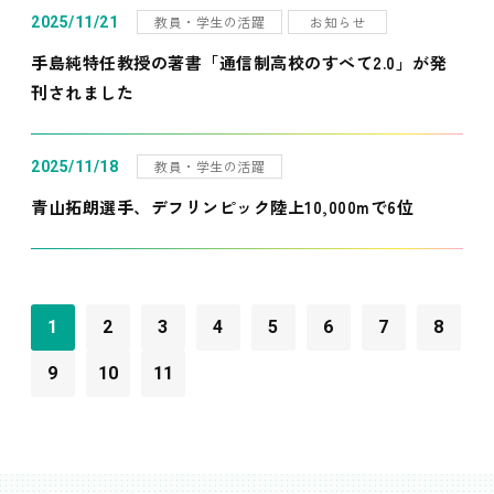
教員・学生の活躍
お知らせ
2025/11/21
手島純特任教授の著書「通信制高校のすべて2.0」が発
刊されました
教員・学生の活躍
2025/11/18
青山拓朗選手、デフリンピック陸上10,000mで6位
1
2
3
4
5
6
7
8
9
10
11