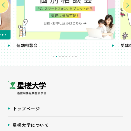
個別相談会
受講
トップページ
星槎大学について