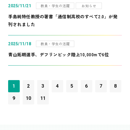
教員・学生の活躍
お知らせ
2025/11/21
手島純特任教授の著書「通信制高校のすべて2.0」が発
刊されました
教員・学生の活躍
2025/11/18
青山拓朗選手、デフリンピック陸上10,000mで6位
1
2
3
4
5
6
7
8
9
10
11