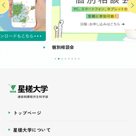
個別相談会
受
トップページ
星槎大学について