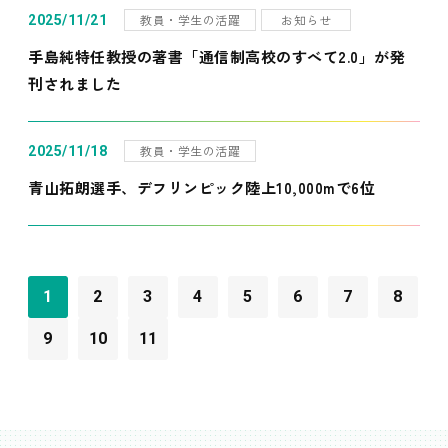
教員・学生の活躍
お知らせ
2025/11/21
手島純特任教授の著書「通信制高校のすべて2.0」が発
刊されました
教員・学生の活躍
2025/11/18
青山拓朗選手、デフリンピック陸上10,000mで6位
1
2
3
4
5
6
7
8
9
10
11