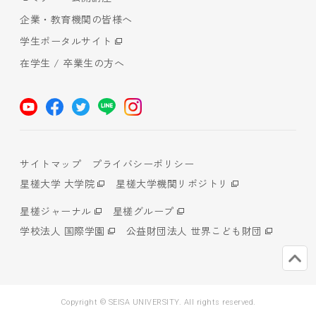
企業・教育機関の皆様へ
学生ポータルサイト
在学生 / 卒業生の方へ
サイトマップ
プライバシーポリシー
星槎大学 大学院
星槎大学機関リポジトリ
星槎ジャーナル
星槎グループ
学校法人 国際学園
公益財団法人 世界こども財団
Copyright © SEISA UNIVERSITY. All rights reserved.