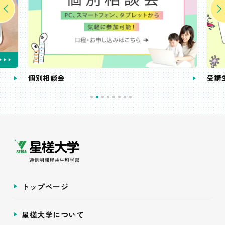
個別相談会
受講
トップページ
星槎大学について