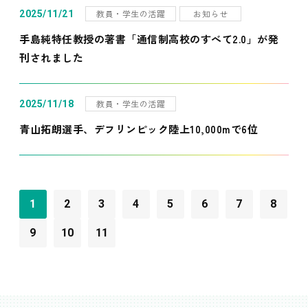
教員・学生の活躍
お知らせ
2025/11/21
手島純特任教授の著書「通信制高校のすべて2.0」が発
刊されました
教員・学生の活躍
2025/11/18
青山拓朗選手、デフリンピック陸上10,000mで6位
1
2
3
4
5
6
7
8
9
10
11