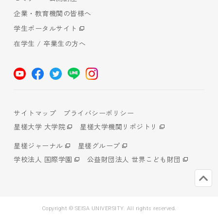
企業・教育機関の皆様へ
学生ポータルサイト
在学生 / 卒業生の方へ
サイトマップ
プライバシーポリシー
星槎大学 大学院
星槎大学機関リポジトリ
星槎ジャーナル
星槎グループ
学校法人 国際学園
公益財団法人 世界こども財団
Copyright © SEISA UNIVERSITY. All rights reserved.