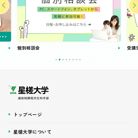
個別相談会
受講
トップページ
星槎大学について