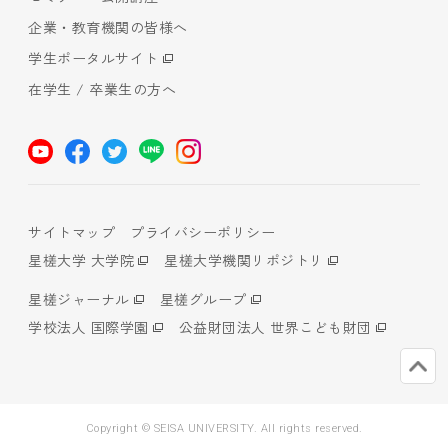
企業・教育機関の皆様へ
学生ポータルサイト
在学生 / 卒業生の方へ
サイトマップ
プライバシーポリシー
星槎大学 大学院
星槎大学機関リポジトリ
星槎ジャーナル
星槎グループ
学校法人 国際学園
公益財団法人 世界こども財団
Copyright © SEISA UNIVERSITY. All rights reserved.