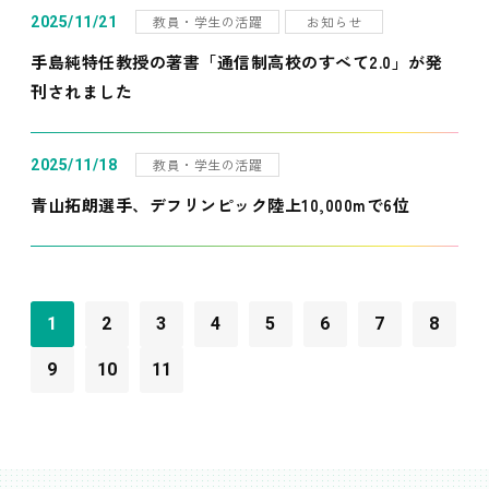
教員・学生の活躍
お知らせ
2025/11/21
手島純特任教授の著書「通信制高校のすべて2.0」が発
刊されました
教員・学生の活躍
2025/11/18
青山拓朗選手、デフリンピック陸上10,000mで6位
1
2
3
4
5
6
7
8
9
10
11