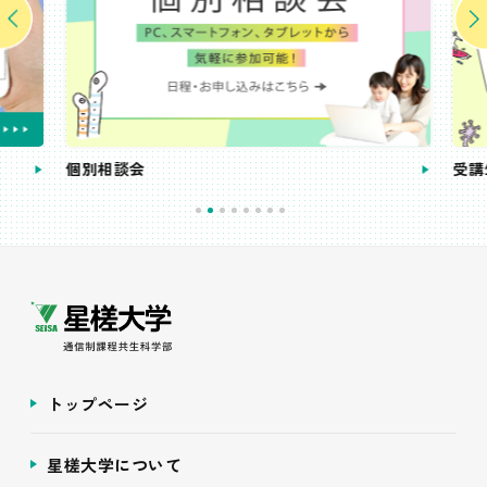
個別相談会
受講
トップページ
星槎大学について