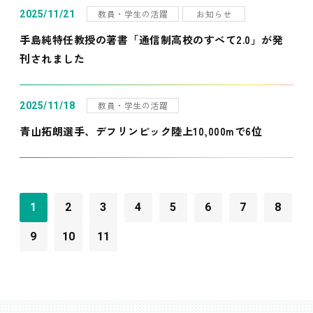
教員・学生の活躍
お知らせ
2025/11/21
手島純特任教授の著書「通信制高校のすべて2.0」が発
刊されました
教員・学生の活躍
2025/11/18
青山拓朗選手、デフリンピック陸上10,000mで6位
1
2
3
4
5
6
7
8
9
10
11