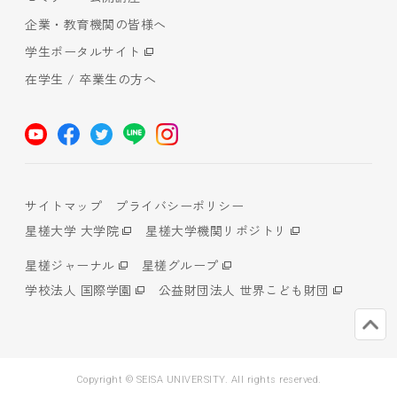
企業・教育機関の皆様へ
学生ポータルサイト
在学生 / 卒業生の方へ
サイトマップ
プライバシーポリシー
星槎大学 大学院
星槎大学機関リポジトリ
星槎ジャーナル
星槎グループ
学校法人 国際学園
公益財団法人 世界こども財団
Copyright © SEISA UNIVERSITY. All rights reserved.