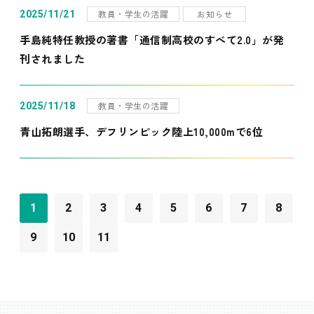
教員・学生の活躍
お知らせ
2025/11/21
手島純特任教授の著書「通信制高校のすべて2.0」が発
刊されました
教員・学生の活躍
2025/11/18
青山拓朗選手、デフリンピック陸上10,000mで6位
1
2
3
4
5
6
7
8
9
10
11