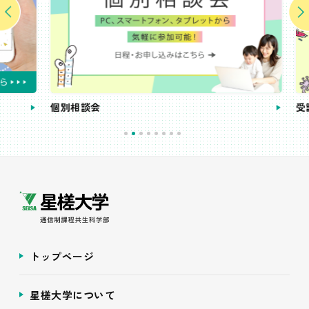
個別相談会
受講
トップページ
星槎大学について