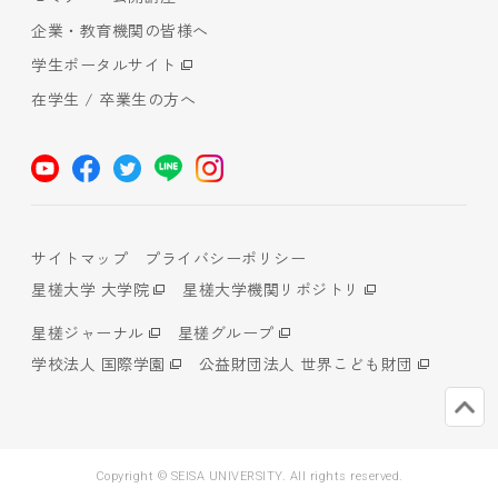
企業・教育機関の皆様へ
学生ポータルサイト
在学生 / 卒業生の方へ
サイトマップ
プライバシーポリシー
星槎大学 大学院
星槎大学機関リポジトリ
星槎ジャーナル
星槎グループ
学校法人 国際学園
公益財団法人 世界こども財団
Copyright © SEISA UNIVERSITY. All rights reserved.