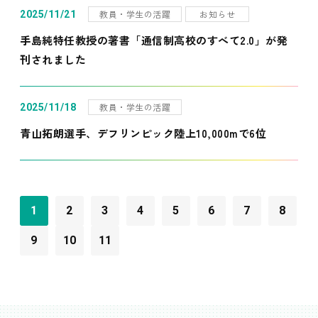
教員・学生の活躍
お知らせ
2025/11/21
手島純特任教授の著書「通信制高校のすべて2.0」が発
刊されました
教員・学生の活躍
2025/11/18
青山拓朗選手、デフリンピック陸上10,000mで6位
1
2
3
4
5
6
7
8
9
10
11