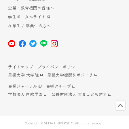
企業・教育機関の皆様へ
学生ポータルサイト
在学生 / 卒業生の方へ
サイトマップ
プライバシーポリシー
星槎大学 大学院
星槎大学機関リポジトリ
星槎ジャーナル
星槎グループ
学校法人 国際学園
公益財団法人 世界こども財団
Copyright © SEISA UNIVERSITY. All rights reserved.