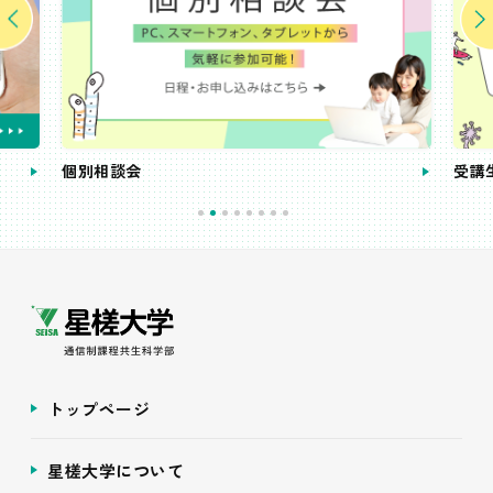
個別相談会
受講
トップページ
星槎大学について