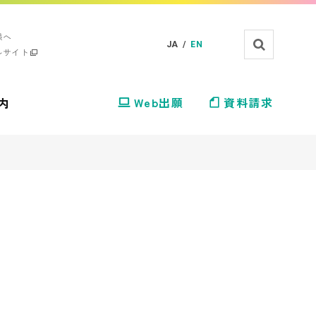
様へ
JA /
EN
ルサイト
内
Web出願
資料請求