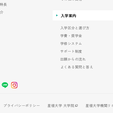
特長
介
入学案内
入学区分と選び方
学費・奨学金
学修システム
サポート制度
出願からの流れ
よくある質問と答え
プライバシーポリシー
星槎大学 大学院
星槎大学機関リ