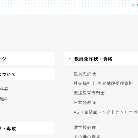
ージ
教員免許状・資格
教員免許状
について
社会福祉士 国家試験受験資格
特長
支援教育専門士
組み
日本語教師
AS（自閉症スペクトラム）サポ
ー
准学校心理士
部・専攻
その他の資格