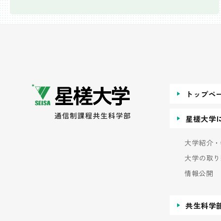
トップペ
星槎大学
大学紹介・
大学の取り
情報公開
共生科学