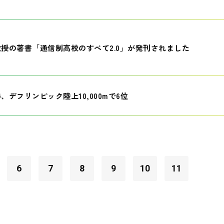
授の著書「通信制高校のすべて2.0」が発刊されました
、デフリンピック陸上10,000mで6位
6
7
8
9
10
11