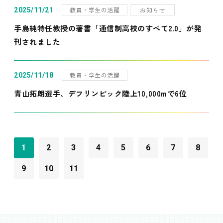
教員・学生の活躍
お知らせ
2025/11/21
手島純特任教授の著書「通信制高校のすべて2.0」が発
刊されました
教員・学生の活躍
2025/11/18
青山拓朗選手、デフリンピック陸上10,000mで6位
1
2
3
4
5
6
7
8
9
10
11