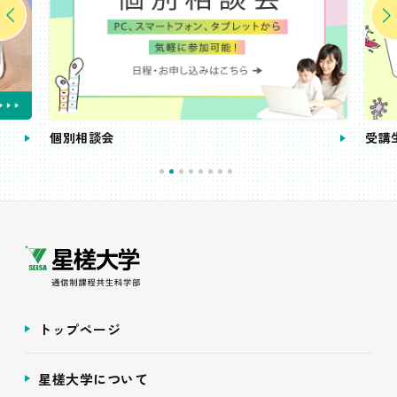
個別相談会
受講
トップページ
星槎大学について