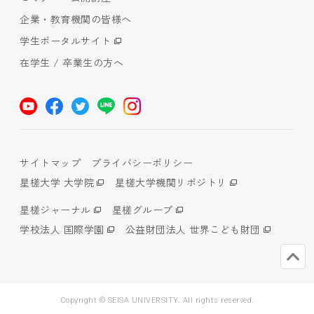
企業・教育機関の皆様へ
学生ポータルサイト
在学生 / 卒業生の方へ
サイトマップ
プライバシーポリシー
星槎大学 大学院
星槎大学機関リポジトリ
星槎ジャーナル
星槎グループ
学校法人 国際学園
公益財団法人 世界こども財団
Copyright © SEISA UNIVERSITY. All rights reserved.