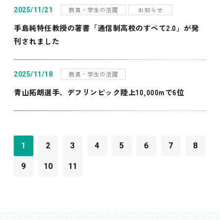
教員・学生の活躍
お知らせ
2025/11/21
手島純特任教授の著書「通信制高校のすべて2.0」が発
刊されました
教員・学生の活躍
2025/11/18
青山拓朗選手、デフリンピック陸上10,000mで6位
1
2
3
4
5
6
7
8
9
10
11