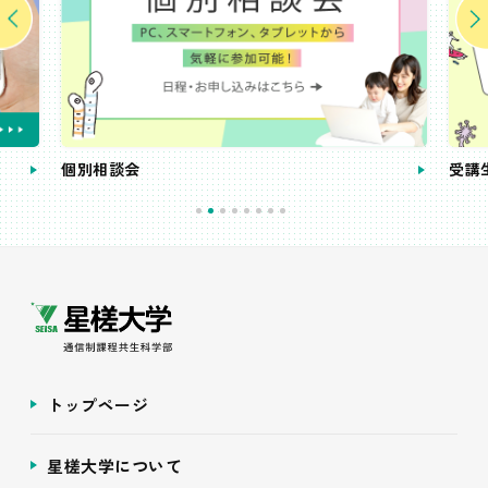
個別相談会
受講
トップページ
星槎大学について