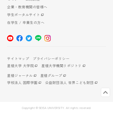
企業・教育機関の皆様へ
学生ポータルサイト
在学生 / 卒業生の方へ
サイトマップ
プライバシーポリシー
星槎大学 大学院
星槎大学機関リポジトリ
星槎ジャーナル
星槎グループ
学校法人 国際学園
公益財団法人 世界こども財団
Copyright © SEISA UNIVERSITY. All rights reserved.