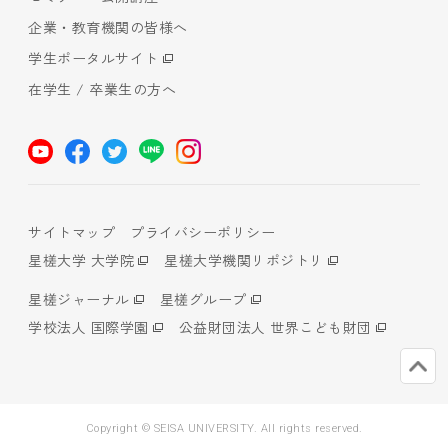
企業・教育機関の皆様へ
学生ポータルサイト
在学生 / 卒業生の方へ
サイトマップ
プライバシーポリシー
星槎大学 大学院
星槎大学機関リポジトリ
星槎ジャーナル
星槎グループ
学校法人 国際学園
公益財団法人 世界こども財団
Copyright © SEISA UNIVERSITY. All rights reserved.