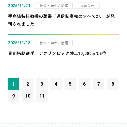
教員・学生の活躍
お知らせ
2025/11/21
手島純特任教授の著書「通信制高校のすべて2.0」が発
刊されました
教員・学生の活躍
2025/11/18
青山拓朗選手、デフリンピック陸上10,000mで6位
1
2
3
4
5
6
7
8
9
10
11