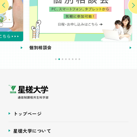
個別相談会
受講
トップページ
星槎大学について