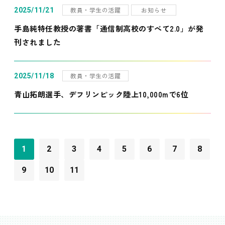
教員・学生の活躍
お知らせ
2025/11/21
手島純特任教授の著書「通信制高校のすべて2.0」が発
刊されました
教員・学生の活躍
2025/11/18
青山拓朗選手、デフリンピック陸上10,000mで6位
1
2
3
4
5
6
7
8
9
10
11