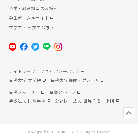
企業・教育機関の皆様へ
学生ポータルサイト
在学生 / 卒業生の方へ
サイトマップ
プライバシーポリシー
星槎大学 大学院
星槎大学機関リポジトリ
星槎ジャーナル
星槎グループ
学校法人 国際学園
公益財団法人 世界こども財団
Copyright © SEISA UNIVERSITY. All rights reserved.