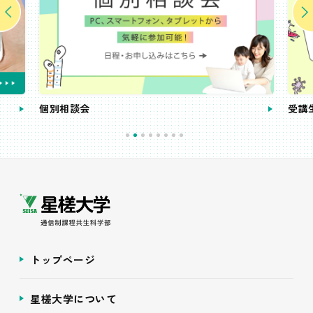
個別相談会
受講
トップページ
星槎大学について