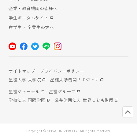
企業・教育機関の皆様へ
学生ポータルサイト
在学生 / 卒業生の方へ
サイトマップ
プライバシーポリシー
星槎大学 大学院
星槎大学機関リポジトリ
星槎ジャーナル
星槎グループ
学校法人 国際学園
公益財団法人 世界こども財団
Copyright © SEISA UNIVERSITY. All rights reserved.