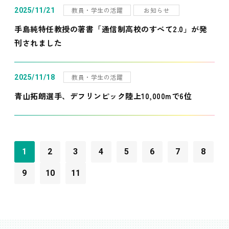
教員・学生の活躍
お知らせ
2025/11/21
手島純特任教授の著書「通信制高校のすべて2.0」が発
刊されました
教員・学生の活躍
2025/11/18
青山拓朗選手、デフリンピック陸上10,000mで6位
1
2
3
4
5
6
7
8
9
10
11