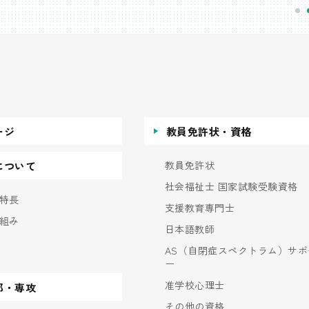
ージ
教員免許状・資格
教員免許状
について
社会福祉士 国家試験受験資格
特長
支援教育専門士
組み
日本語教師
AS（自閉症スペクトラム）サポ
ー
准学校心理士
部・専攻
その他の資格