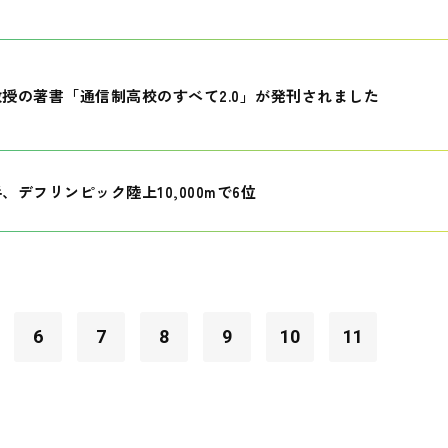
授の著書「通信制高校のすべて2.0」が発刊されました
、デフリンピック陸上10,000mで6位
6
7
8
9
10
11