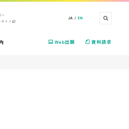
様へ
JA /
EN
ルサイト
内
Web出願
資料請求