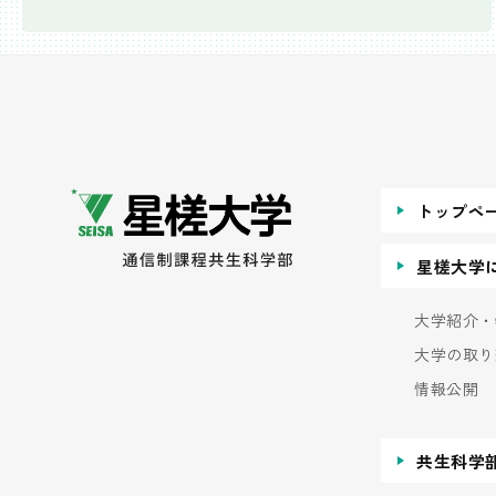
トップペ
星槎大学
大学紹介・
大学の取り
情報公開
共生科学