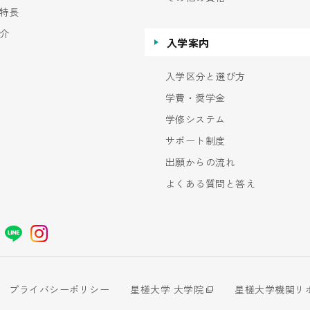
特長
介
入学案内
入学区分と選び方
学費・奨学金
学修システム
サポート制度
出願からの流れ
よくある質問と答え
プライバシーポリシー
星槎大学 大学院
星槎大学機関リ