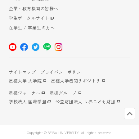
企業・教育機関の皆様へ
学生ポータルサイト
在学生 / 卒業生の方へ
サイトマップ
プライバシーポリシー
星槎大学 大学院
星槎大学機関リポジトリ
星槎ジャーナル
星槎グループ
学校法人 国際学園
公益財団法人 世界こども財団
Copyright © SEISA UNIVERSITY. All rights reserved.