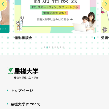
個別相談会
受講
トップページ
星槎大学について