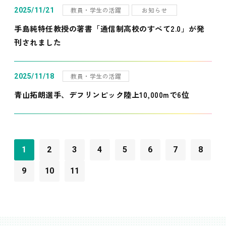
教員・学生の活躍
お知らせ
2025/11/21
手島純特任教授の著書「通信制高校のすべて2.0」が発
刊されました
教員・学生の活躍
2025/11/18
青山拓朗選手、デフリンピック陸上10,000mで6位
1
2
3
4
5
6
7
8
9
10
11