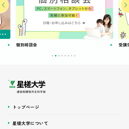
個別相談会
受講
トップページ
星槎大学について