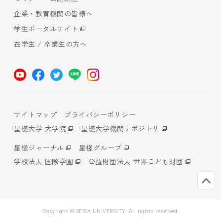
企業・教育機関の皆様へ
学生ポータルサイト
在学生 / 卒業生の方へ
サイトマップ
プライバシーポリシー
星槎大学 大学院
星槎大学機関リポジトリ
星槎ジャーナル
星槎グループ
学校法人 国際学園
公益財団法人 世界こども財団
Copyright © SEISA UNIVERSITY. All rights reserved.