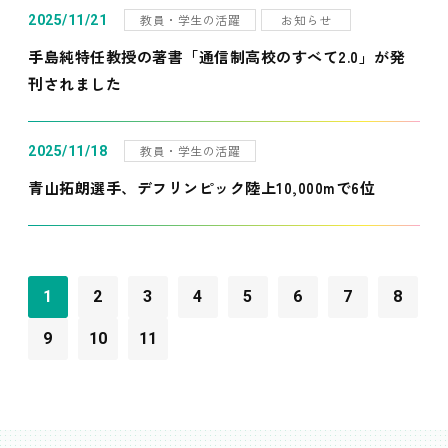
教員・学生の活躍
お知らせ
2025/11/21
手島純特任教授の著書「通信制高校のすべて2.0」が発
刊されました
教員・学生の活躍
2025/11/18
青山拓朗選手、デフリンピック陸上10,000mで6位
1
2
3
4
5
6
7
8
9
10
11