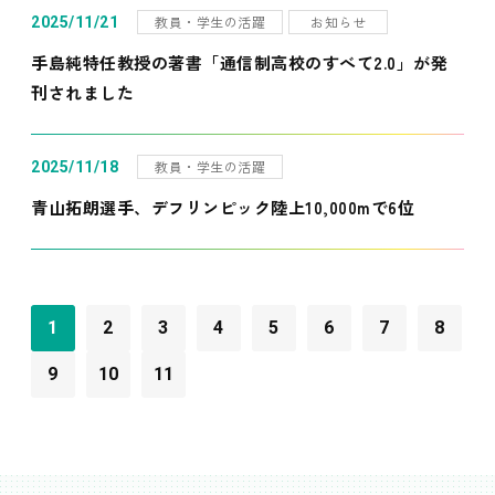
教員・学生の活躍
お知らせ
2025/11/21
手島純特任教授の著書「通信制高校のすべて2.0」が発
刊されました
教員・学生の活躍
2025/11/18
青山拓朗選手、デフリンピック陸上10,000mで6位
1
2
3
4
5
6
7
8
9
10
11