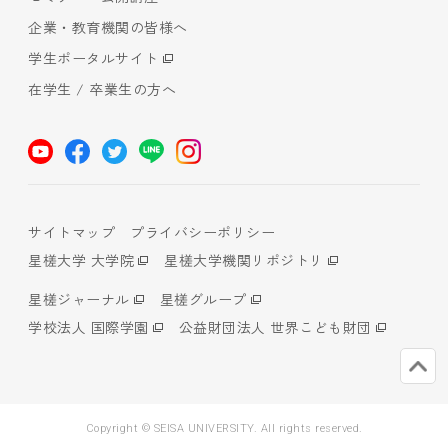
企業・教育機関の皆様へ
学生ポータルサイト
在学生 / 卒業生の方へ
サイトマップ
プライバシーポリシー
星槎大学 大学院
星槎大学機関リポジトリ
星槎ジャーナル
星槎グループ
学校法人 国際学園
公益財団法人 世界こども財団
Copyright © SEISA UNIVERSITY. All rights reserved.