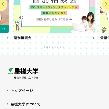
個別相談会
受講
トップページ
星槎大学について