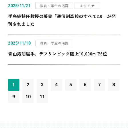
教員・学生の活躍
お知らせ
2025/11/21
手島純特任教授の著書「通信制高校のすべて2.0」が発
刊されました
教員・学生の活躍
2025/11/18
青山拓朗選手、デフリンピック陸上10,000mで6位
1
2
3
4
5
6
7
8
9
10
11