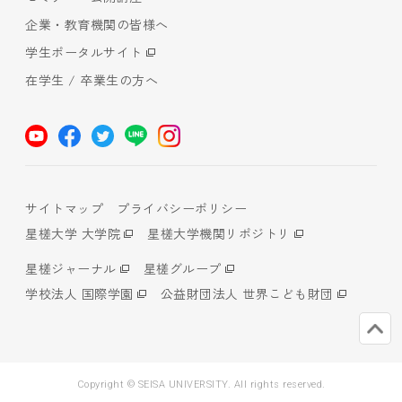
企業・教育機関の皆様へ
学生ポータルサイト
在学生 / 卒業生の方へ
サイトマップ
プライバシーポリシー
星槎大学 大学院
星槎大学機関リポジトリ
星槎ジャーナル
星槎グループ
学校法人 国際学園
公益財団法人 世界こども財団
Copyright © SEISA UNIVERSITY. All rights reserved.