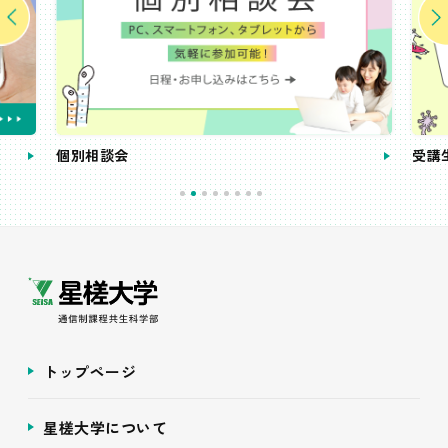
個別相談会
受講
トップページ
星槎大学について