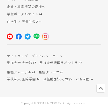
企業・教育機関の皆様へ
学生ポータルサイト
在学生 / 卒業生の方へ
サイトマップ
プライバシーポリシー
星槎大学 大学院
星槎大学機関リポジトリ
星槎ジャーナル
星槎グループ
学校法人 国際学園
公益財団法人 世界こども財団
Copyright © SEISA UNIVERSITY. All rights reserved.