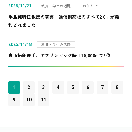
教員・学生の活躍
お知らせ
2025/11/21
手島純特任教授の著書「通信制高校のすべて2.0」が発
刊されました
教員・学生の活躍
2025/11/18
青山拓朗選手、デフリンピック陸上10,000mで6位
1
2
3
4
5
6
7
8
9
10
11