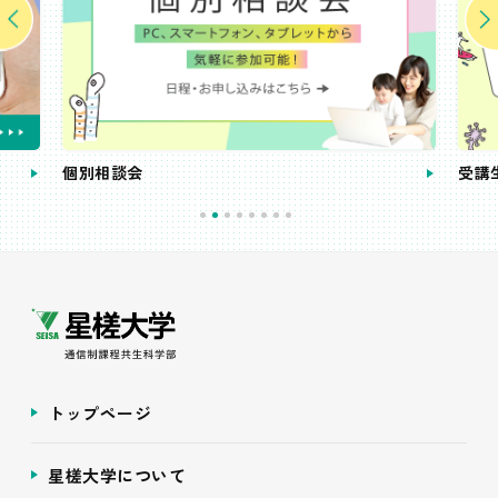
個別相談会
受講
トップページ
星槎大学について