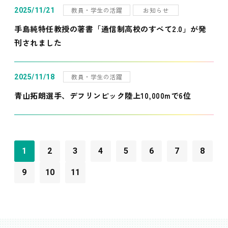
教員・学生の活躍
お知らせ
2025/11/21
手島純特任教授の著書「通信制高校のすべて2.0」が発
刊されました
教員・学生の活躍
2025/11/18
青山拓朗選手、デフリンピック陸上10,000mで6位
1
2
3
4
5
6
7
8
9
10
11