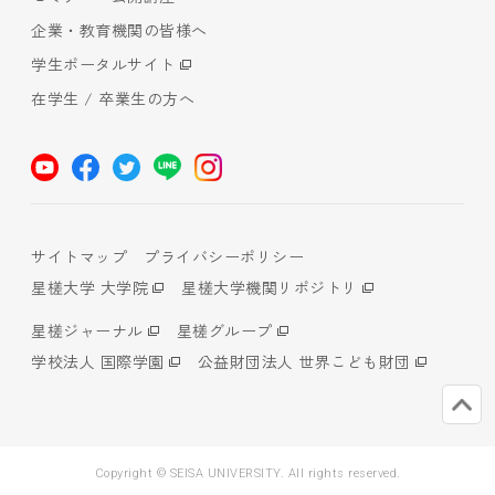
企業・教育機関の皆様へ
学生ポータルサイト
在学生 / 卒業生の方へ
サイトマップ
プライバシーポリシー
星槎大学 大学院
星槎大学機関リポジトリ
星槎ジャーナル
星槎グループ
学校法人 国際学園
公益財団法人 世界こども財団
Copyright © SEISA UNIVERSITY. All rights reserved.