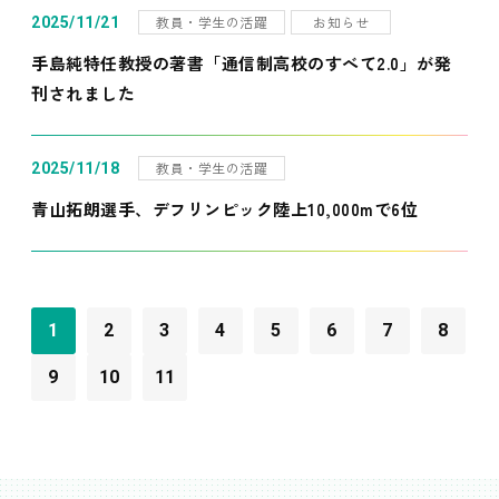
教員・学生の活躍
お知らせ
2025/11/21
手島純特任教授の著書「通信制高校のすべて2.0」が発
刊されました
教員・学生の活躍
2025/11/18
青山拓朗選手、デフリンピック陸上10,000mで6位
1
2
3
4
5
6
7
8
9
10
11