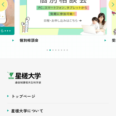
個別相談会
受講
トップページ
星槎大学について