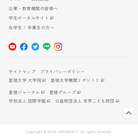
企業・教育機関の皆様へ
学生ポータルサイト
在学生 / 卒業生の方へ
サイトマップ
プライバシーポリシー
星槎大学 大学院
星槎大学機関リポジトリ
星槎ジャーナル
星槎グループ
学校法人 国際学園
公益財団法人 世界こども財団
Copyright © SEISA UNIVERSITY. All rights reserved.