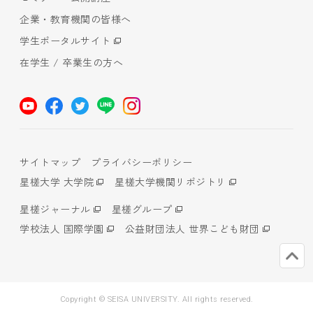
企業・教育機関の皆様へ
学生ポータルサイト
在学生 / 卒業生の方へ
サイトマップ
プライバシーポリシー
星槎大学 大学院
星槎大学機関リポジトリ
星槎ジャーナル
星槎グループ
学校法人 国際学園
公益財団法人 世界こども財団
Copyright © SEISA UNIVERSITY. All rights reserved.