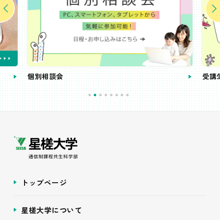
個別相談会
受講
トップページ
星槎大学について