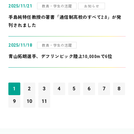
教員・学生の活躍
お知らせ
2025/11/21
手島純特任教授の著書「通信制高校のすべて2.0」が発
刊されました
教員・学生の活躍
2025/11/18
青山拓朗選手、デフリンピック陸上10,000mで6位
1
2
3
4
5
6
7
8
9
10
11