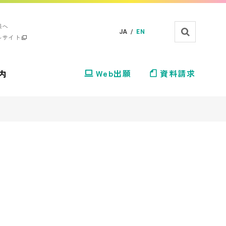
様へ
JA /
EN
ルサイト
内
Web出願
資料請求