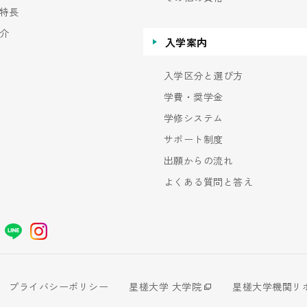
特長
介
入学案内
入学区分と選び方
学費・奨学金
学修システム
サポート制度
出願からの流れ
よくある質問と答え
プライバシーポリシー
星槎大学 大学院
星槎大学機関リ