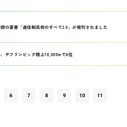
授の著書「通信制高校のすべて2.0」が発刊されました
、デフリンピック陸上10,000mで6位
6
7
8
9
10
11