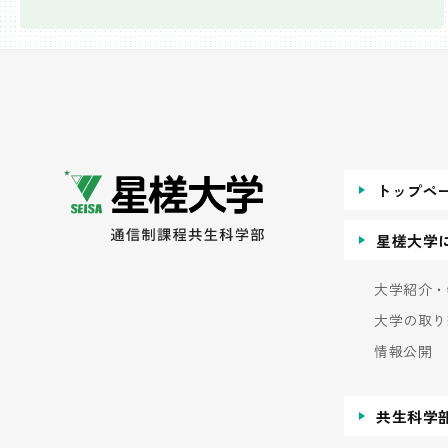
トップペ
星槎大学
大学紹介・
大学の取り
情報公開
共生科学