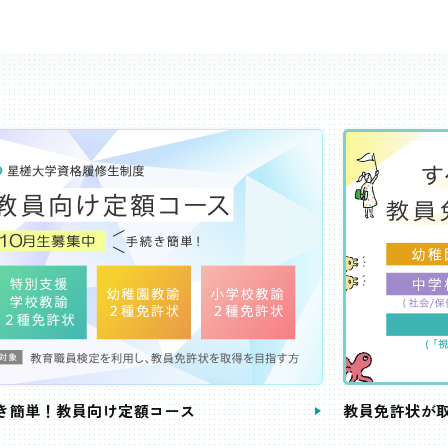
き簡単！教員向け定額コース
教員免許状が