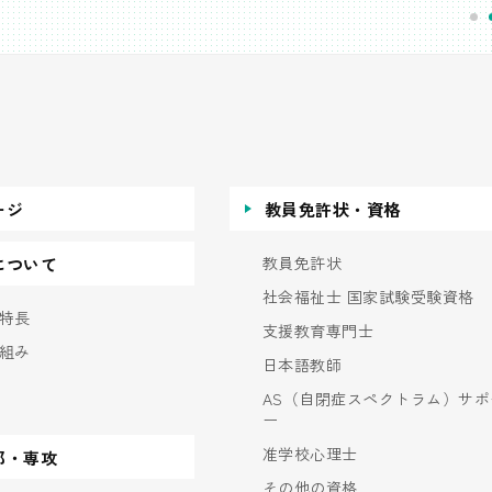
ージ
教員免許状・資格
教員免許状
について
社会福祉士 国家試験受験資格
特長
支援教育専門士
組み
日本語教師
AS（自閉症スペクトラム）サポ
ー
准学校心理士
部・専攻
その他の資格