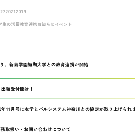
022
2021
2019
学生の活躍
教育連携
お知らせ
イベント
月より、新島学園短期大学との教育連携が開始
生 出願受付開始！
25年11月号に本学とパルシステム神奈川との協定が取り上げられ
事務取扱い・お問い合わせについて