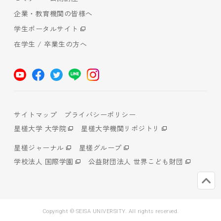
企業・教育機関の皆様へ
学生ポータルサイト
在学生 / 卒業生の方へ
サイトマップ
プライバシーポリシー
星槎大学 大学院
星槎大学機関リポジトリ
星槎ジャーナル
星槎グループ
学校法人 国際学園
公益財団法人 世界こども財団
Copyright © SEISA UNIVERSITY. All rights reserved.