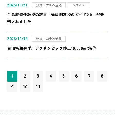
教員・学生の活躍
お知らせ
2025/11/21
手島純特任教授の著書「通信制高校のすべて2.0」が発
刊されました
教員・学生の活躍
2025/11/18
青山拓朗選手、デフリンピック陸上10,000mで6位
1
2
3
4
5
6
7
8
9
10
11