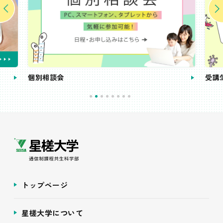
個別相談会
受講
トップページ
星槎大学について