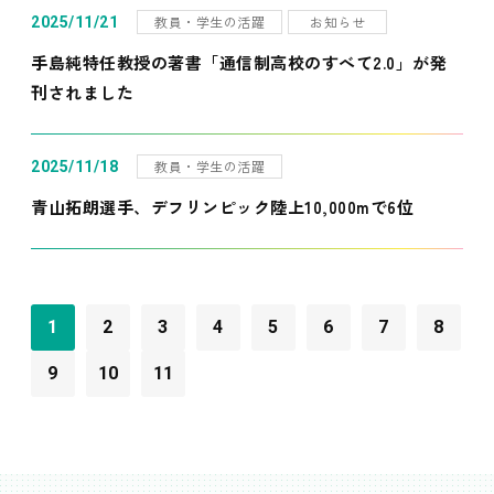
教員・学生の活躍
お知らせ
2025/11/21
手島純特任教授の著書「通信制高校のすべて2.0」が発
刊されました
教員・学生の活躍
2025/11/18
青山拓朗選手、デフリンピック陸上10,000mで6位
1
2
3
4
5
6
7
8
9
10
11