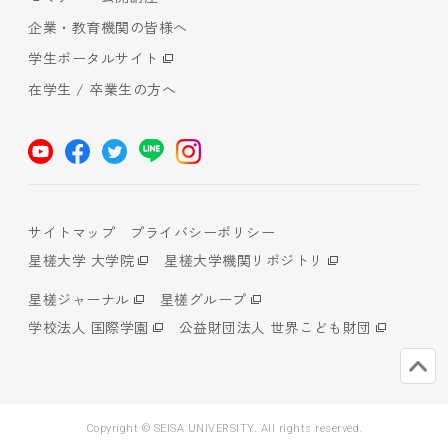
企業・教育機関の皆様へ
学生ポータルサイト
在学生 / 卒業生の方へ
サイトマップ
プライバシーポリシー
星槎大学 大学院
星槎大学機関リポジトリ
星槎ジャーナル
星槎グループ
学校法人 国際学園
公益財団法人 世界こども財団
Copyright © SEISA UNIVERSITY. All rights reserved.