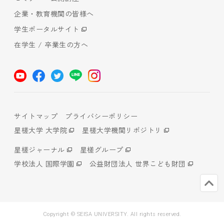
企業・教育機関の皆様へ
学生ポータルサイト
在学生 / 卒業生の方へ
サイトマップ
プライバシーポリシー
星槎大学 大学院
星槎大学機関リポジトリ
星槎ジャーナル
星槎グループ
学校法人 国際学園
公益財団法人 世界こども財団
Copyright © SEISA UNIVERSITY. All rights reserved.