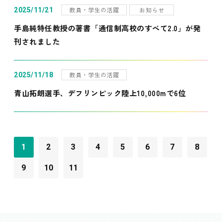
教員・学生の活躍
お知らせ
2025/11/21
手島純特任教授の著書「通信制高校のすべて2.0」が発
刊されました
教員・学生の活躍
2025/11/18
青山拓朗選手、デフリンピック陸上10,000mで6位
1
2
3
4
5
6
7
8
9
10
11