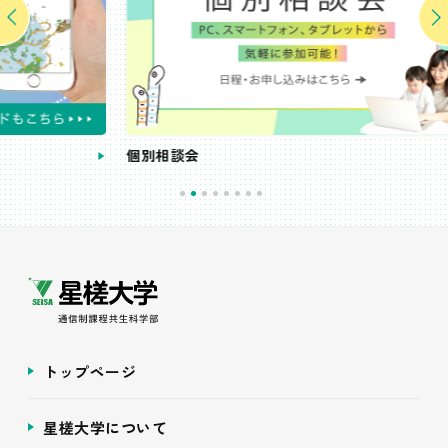
個別相談会
受講
トップページ
星槎大学について