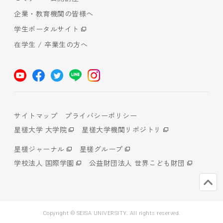
企業・教育機関の皆様へ
学生ポータルサイト
在学生 / 卒業生の方へ
サイトマップ
プライバシーポリシー
星槎大学 大学院
星槎大学機関リポジトリ
星槎ジャーナル
星槎グループ
学校法人 国際学園
公益財団法人 世界こども財団
Copyright © SEISA UNIVERSITY. All rights reserved.