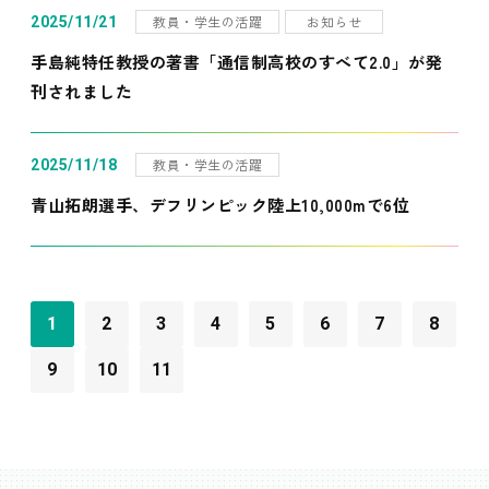
教員・学生の活躍
お知らせ
2025/11/21
手島純特任教授の著書「通信制高校のすべて2.0」が発
刊されました
教員・学生の活躍
2025/11/18
青山拓朗選手、デフリンピック陸上10,000mで6位
1
2
3
4
5
6
7
8
9
10
11