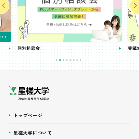
個別相談会
受講
トップページ
星槎大学について