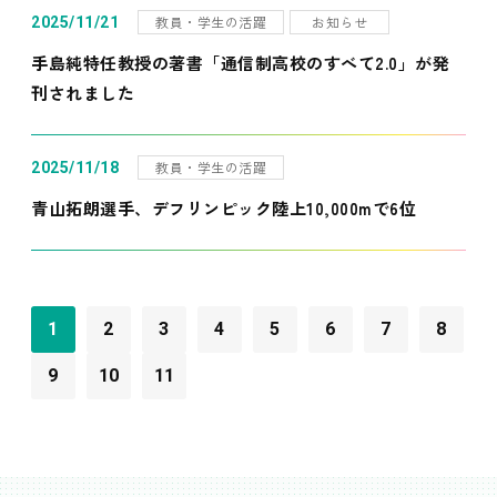
教員・学生の活躍
お知らせ
2025/11/21
手島純特任教授の著書「通信制高校のすべて2.0」が発
刊されました
教員・学生の活躍
2025/11/18
青山拓朗選手、デフリンピック陸上10,000mで6位
1
2
3
4
5
6
7
8
9
10
11