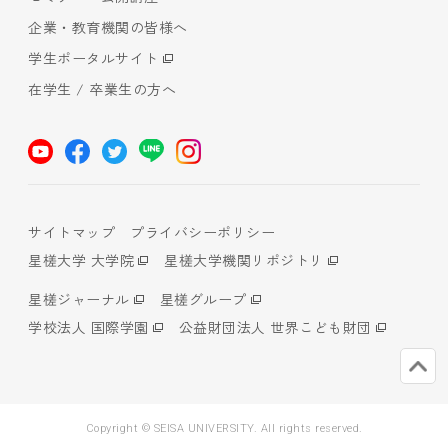
企業・教育機関の皆様へ
学生ポータルサイト
在学生 / 卒業生の方へ
サイトマップ
プライバシーポリシー
星槎大学 大学院
星槎大学機関リポジトリ
星槎ジャーナル
星槎グループ
学校法人 国際学園
公益財団法人 世界こども財団
Copyright © SEISA UNIVERSITY. All rights reserved.