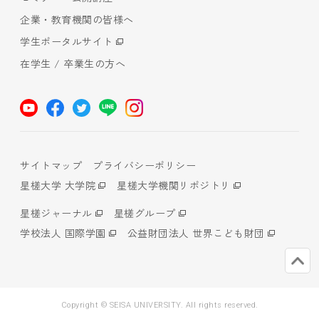
企業・教育機関の皆様へ
学生ポータルサイト
在学生 / 卒業生の方へ
サイトマップ
プライバシーポリシー
星槎大学 大学院
星槎大学機関リポジトリ
星槎ジャーナル
星槎グループ
学校法人 国際学園
公益財団法人 世界こども財団
Copyright © SEISA UNIVERSITY. All rights reserved.