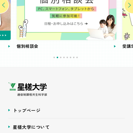
個別相談会
受講
トップページ
星槎大学について