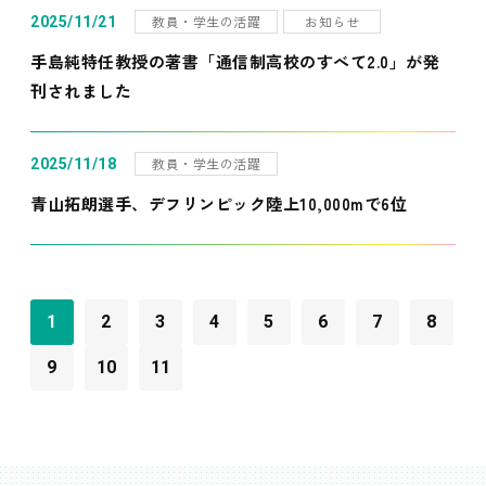
教員・学生の活躍
お知らせ
2025/11/21
手島純特任教授の著書「通信制高校のすべて2.0」が発
刊されました
教員・学生の活躍
2025/11/18
青山拓朗選手、デフリンピック陸上10,000mで6位
1
2
3
4
5
6
7
8
9
10
11