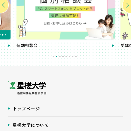
個別相談会
受講
トップページ
星槎大学について