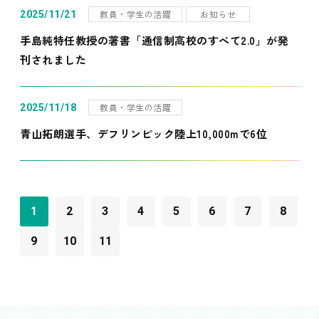
教員・学生の活躍
お知らせ
2025/11/21
手島純特任教授の著書「通信制高校のすべて2.0」が発
刊されました
教員・学生の活躍
2025/11/18
青山拓朗選手、デフリンピック陸上10,000mで6位
1
2
3
4
5
6
7
8
9
10
11