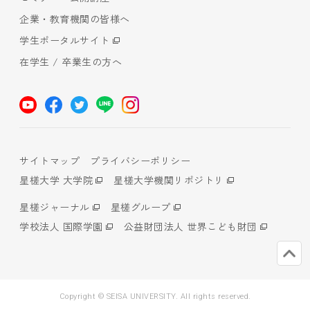
企業・教育機関の皆様へ
学生ポータルサイト
在学生 / 卒業生の方へ
サイトマップ
プライバシーポリシー
星槎大学 大学院
星槎大学機関リポジトリ
星槎ジャーナル
星槎グループ
学校法人 国際学園
公益財団法人 世界こども財団
Copyright © SEISA UNIVERSITY. All rights reserved.