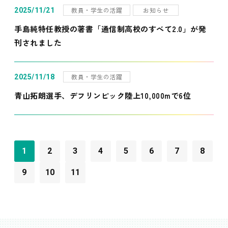
教員・学生の活躍
お知らせ
2025/11/21
手島純特任教授の著書「通信制高校のすべて2.0」が発
刊されました
教員・学生の活躍
2025/11/18
青山拓朗選手、デフリンピック陸上10,000mで6位
1
2
3
4
5
6
7
8
9
10
11