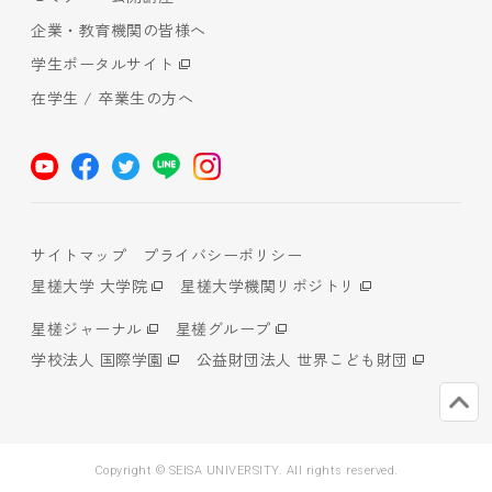
企業・教育機関の皆様へ
学生ポータルサイト
在学生 / 卒業生の方へ
サイトマップ
プライバシーポリシー
星槎大学 大学院
星槎大学機関リポジトリ
星槎ジャーナル
星槎グループ
学校法人 国際学園
公益財団法人 世界こども財団
Copyright © SEISA UNIVERSITY. All rights reserved.