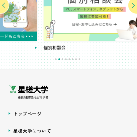
個別相談会
受
トップページ
星槎大学について