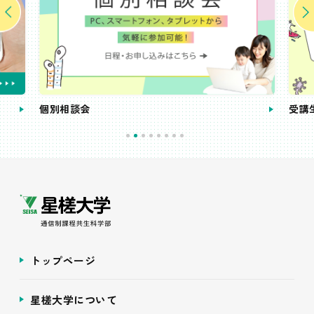
個別相談会
受講
トップページ
星槎大学について