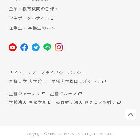
企業・教育機関の皆様へ
学生ポータルサイト
在学生 / 卒業生の方へ
サイトマップ
プライバシーポリシー
星槎大学 大学院
星槎大学機関リポジトリ
星槎ジャーナル
星槎グループ
学校法人 国際学園
公益財団法人 世界こども財団
Copyright © SEISA UNIVERSITY. All rights reserved.