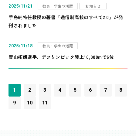
教員・学生の活躍
お知らせ
2025/11/21
手島純特任教授の著書「通信制高校のすべて2.0」が発
刊されました
教員・学生の活躍
2025/11/18
青山拓朗選手、デフリンピック陸上10,000mで6位
1
2
3
4
5
6
7
8
9
10
11