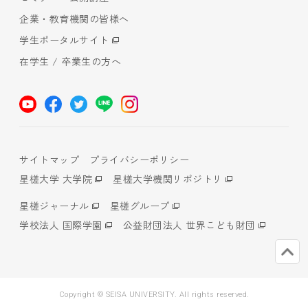
企業・教育機関の皆様へ
学生ポータルサイト
在学生 / 卒業生の方へ
サイトマップ
プライバシーポリシー
星槎大学 大学院
星槎大学機関リポジトリ
星槎ジャーナル
星槎グループ
学校法人 国際学園
公益財団法人 世界こども財団
Copyright © SEISA UNIVERSITY. All rights reserved.