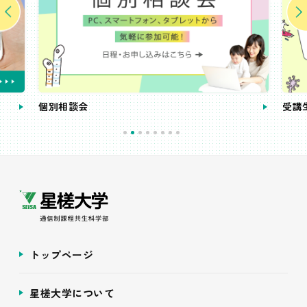
個別相談会
受講
トップページ
星槎大学について