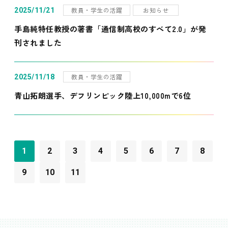
教員・学生の活躍
お知らせ
2025/11/21
手島純特任教授の著書「通信制高校のすべて2.0」が発
刊されました
教員・学生の活躍
2025/11/18
青山拓朗選手、デフリンピック陸上10,000mで6位
1
2
3
4
5
6
7
8
9
10
11