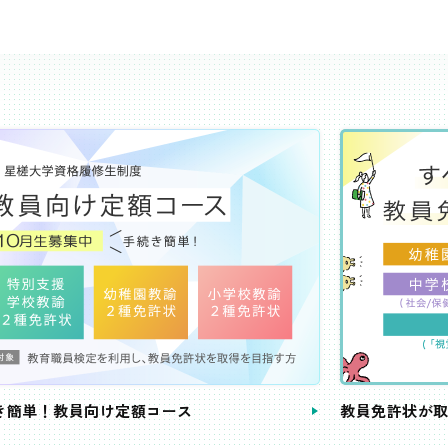
き簡単！教員向け定額コース
教員免許状が