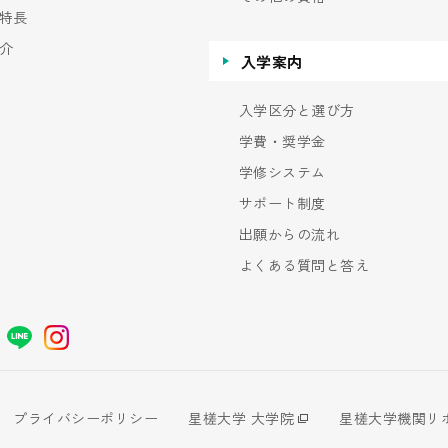
特長
介
入学案内
入学区分と選び方
学費・奨学金
学修システム
サポート制度
出願からの流れ
よくある質問と答え
プライバシーポリシー
星槎大学 大学院
星槎大学機関リ