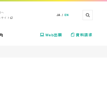
様へ
JA /
EN
ルサイト
内
Web出願
資料請求