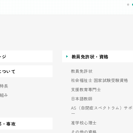
ージ
教員免許状・資格
教員免許状
について
社会福祉士 国家試験受験資格
特長
支援教育専門士
組み
日本語教師
AS（自閉症スペクトラム）サポ
ー
准学校心理士
部・専攻
その他の資格