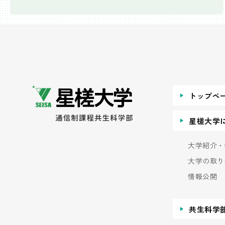
トップペ
星槎大学
大学紹介・
大学の取り
情報公開
共生科学