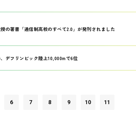
授の著書「通信制高校のすべて2.0」が発刊されました
、デフリンピック陸上10,000mで6位
6
7
8
9
10
11