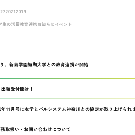
022
2021
2019
学生の活躍
教育連携
お知らせ
イベント
月より、新島学園短期大学との教育連携が開始
生 出願受付開始！
25年11月号に本学とパルシステム神奈川との協定が取り上げられ
事務取扱い・お問い合わせについて