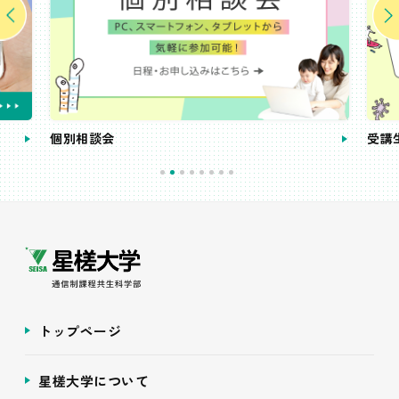
個別相談会
受講
トップページ
星槎大学について