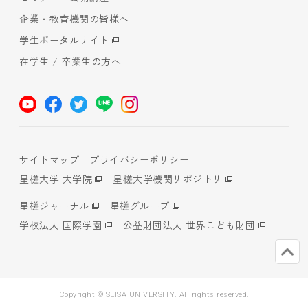
企業・教育機関の皆様へ
学生ポータルサイト
在学生 / 卒業生の方へ
サイトマップ
プライバシーポリシー
星槎大学 大学院
星槎大学機関リポジトリ
星槎ジャーナル
星槎グループ
学校法人 国際学園
公益財団法人 世界こども財団
Copyright © SEISA UNIVERSITY. All rights reserved.