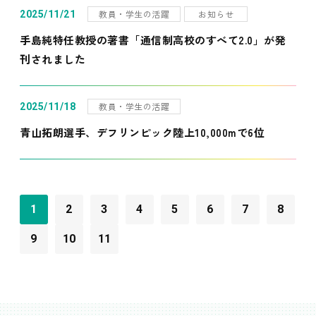
教員・学生の活躍
お知らせ
2025/11/21
手島純特任教授の著書「通信制高校のすべて2.0」が発
刊されました
教員・学生の活躍
2025/11/18
青山拓朗選手、デフリンピック陸上10,000mで6位
1
2
3
4
5
6
7
8
9
10
11