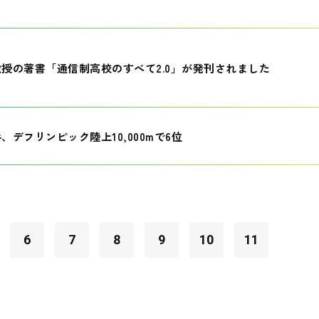
授の著書「通信制高校のすべて2.0」が発刊されました
、デフリンピック陸上10,000mで6位
6
7
8
9
10
11