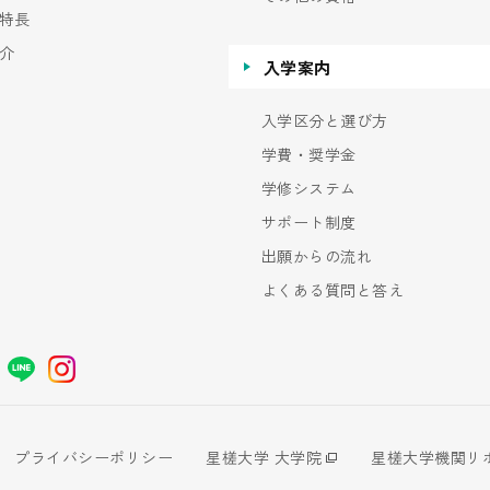
特長
介
入学案内
入学区分と選び方
学費・奨学金
学修システム
サポート制度
出願からの流れ
よくある質問と答え
プライバシーポリシー
星槎大学 大学院
星槎大学機関リ