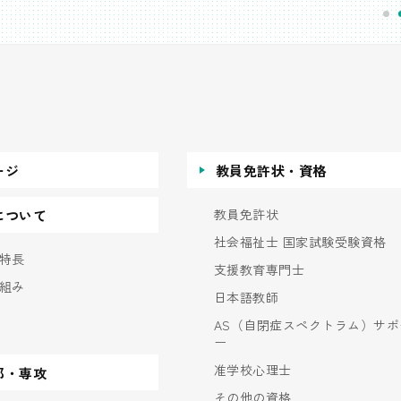
ージ
教員免許状・資格
教員免許状
について
社会福祉士 国家試験受験資格
特長
支援教育専門士
組み
日本語教師
AS（自閉症スペクトラム）サポ
ー
准学校心理士
部・専攻
その他の資格