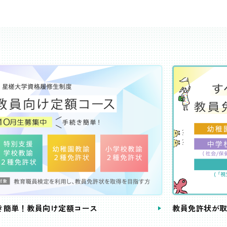
き簡単！教員向け定額コース
教員免許状が