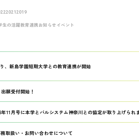
022
2021
2019
学生の活躍
教育連携
お知らせ
イベント
月より、新島学園短期大学との教育連携が開始
生 出願受付開始！
25年11月号に本学とパルシステム神奈川との協定が取り上げられ
事務取扱い・お問い合わせについて