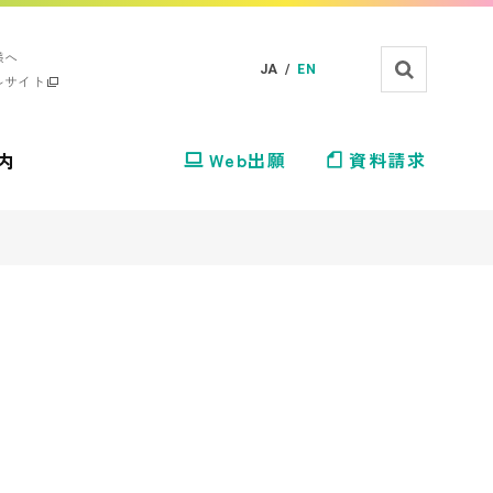
様へ
JA /
EN
ルサイト
内
Web出願
資料請求