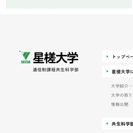
トップペ
星槎大学
大学紹介・
大学の取り
情報公開
共生科学