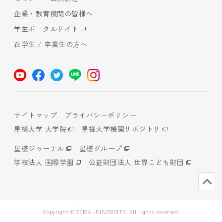
企業・教育機関の皆様へ
学生ポータルサイト
在学生 / 卒業生の方へ
サイトマップ
プライバシーポリシー
星槎大学 大学院
星槎大学機関リポジトリ
星槎ジャーナル
星槎グループ
学校法人 国際学園
公益財団法人 世界こども財団
Copyright © SEISA UNIVERSITY. All rights reserved.