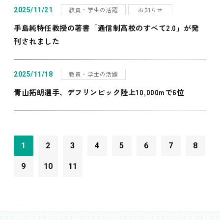
教員・学生の活躍
お知らせ
2025/11/21
手島純特任教授の著書「通信制高校のすべて2.0」が発
刊されました
教員・学生の活躍
2025/11/18
青山拓朗選手、デフリンピック陸上10,000mで6位
1
2
3
4
5
6
7
8
9
10
11