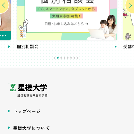
個別相談会
受講
トップページ
星槎大学について