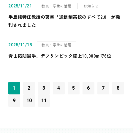
教員・学生の活躍
お知らせ
2025/11/21
手島純特任教授の著書「通信制高校のすべて2.0」が発
刊されました
教員・学生の活躍
2025/11/18
青山拓朗選手、デフリンピック陸上10,000mで6位
1
2
3
4
5
6
7
8
9
10
11