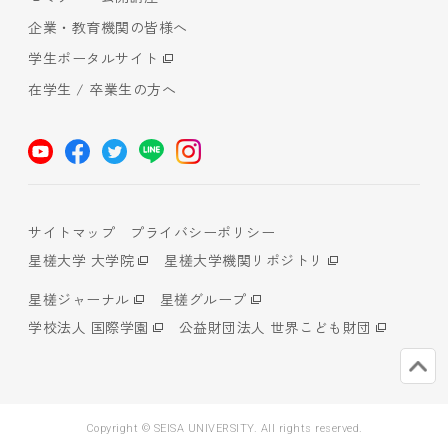
企業・教育機関の皆様へ
学生ポータルサイト
在学生 / 卒業生の方へ
サイトマップ
プライバシーポリシー
星槎大学 大学院
星槎大学機関リポジトリ
星槎ジャーナル
星槎グループ
学校法人 国際学園
公益財団法人 世界こども財団
Copyright © SEISA UNIVERSITY. All rights reserved.