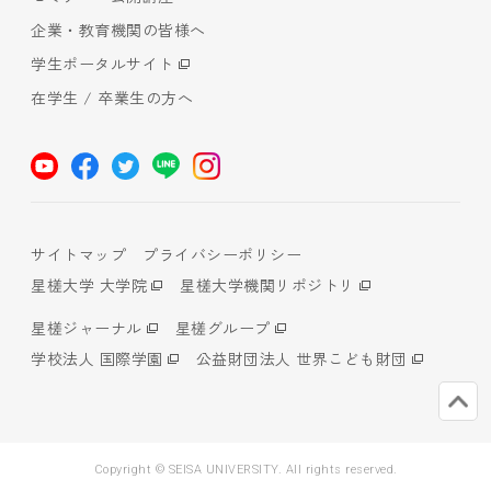
企業・教育機関の皆様へ
学生ポータルサイト
在学生 / 卒業生の方へ
サイトマップ
プライバシーポリシー
星槎大学 大学院
星槎大学機関リポジトリ
星槎ジャーナル
星槎グループ
学校法人 国際学園
公益財団法人 世界こども財団
Copyright © SEISA UNIVERSITY. All rights reserved.