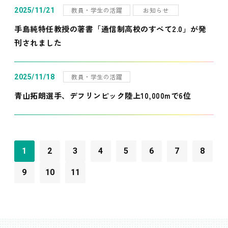
教員・学生の活躍
お知らせ
2025/11/21
手島純特任教授の著書「通信制高校のすべて2.0」が発
刊されました
教員・学生の活躍
2025/11/18
青山拓朗選手、デフリンピック陸上10,000mで6位
1
2
3
4
5
6
7
8
9
10
11