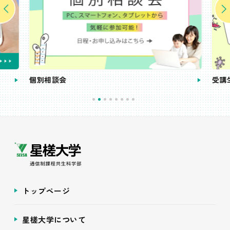
個別相談会
受講
トップページ
星槎大学について