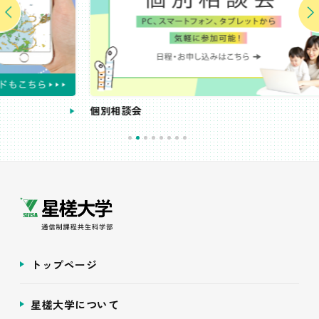
個別相談会
受講
トップページ
星槎大学について