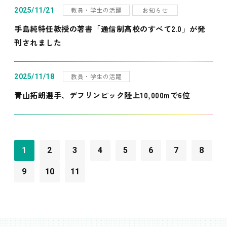
教員・学生の活躍
お知らせ
2025/11/21
手島純特任教授の著書「通信制高校のすべて2.0」が発
刊されました
教員・学生の活躍
2025/11/18
青山拓朗選手、デフリンピック陸上10,000mで6位
1
2
3
4
5
6
7
8
9
10
11