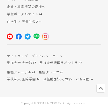
企業・教育機関の皆様へ
学生ポータルサイト
在学生 / 卒業生の方へ
サイトマップ
プライバシーポリシー
星槎大学 大学院
星槎大学機関リポジトリ
星槎ジャーナル
星槎グループ
学校法人 国際学園
公益財団法人 世界こども財団
Copyright © SEISA UNIVERSITY. All rights reserved.