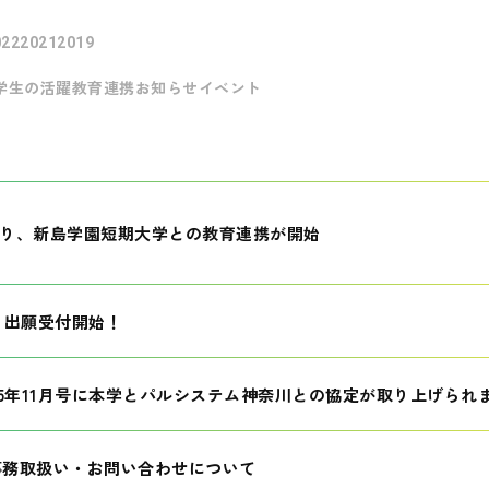
022
2021
2019
学生の活躍
教育連携
お知らせ
イベント
月より、新島学園短期大学との教育連携が開始
生 出願受付開始！
25年11月号に本学とパルシステム神奈川との協定が取り上げられ
事務取扱い・お問い合わせについて