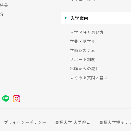
特長
介
入学案内
入学区分と選び方
学費・奨学金
学修システム
サポート制度
出願からの流れ
よくある質問と答え
プライバシーポリシー
星槎大学 大学院
星槎大学機関リ