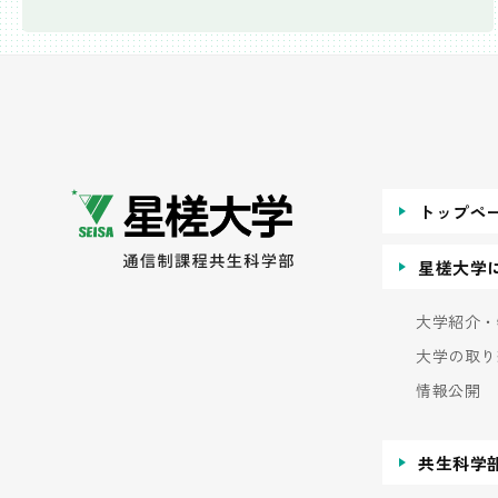
トップペ
星槎大学
大学紹介・
大学の取り
情報公開
共生科学