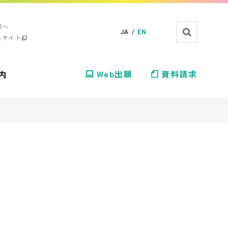
様へ
JA /
EN
ルサイト
内
Web出願
資料請求