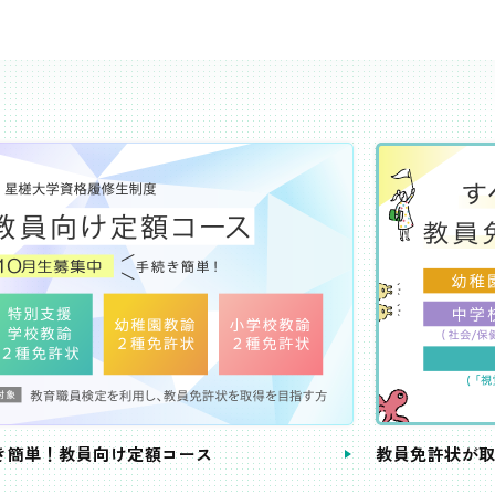
き簡単！教員向け定額コース
教員免許状が