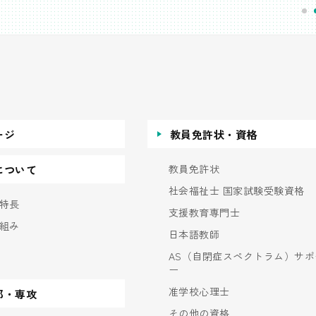
ージ
教員免許状・資格
教員免許状
について
社会福祉士 国家試験受験資格
特長
支援教育専門士
組み
日本語教師
AS（自閉症スペクトラム）サポ
ー
准学校心理士
部・専攻
その他の資格