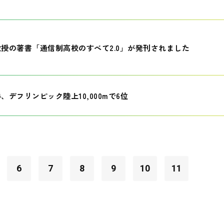
授の著書「通信制高校のすべて2.0」が発刊されました
、デフリンピック陸上10,000mで6位
6
7
8
9
10
11