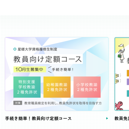
き簡単！教員向け定額コース
教員免許状が