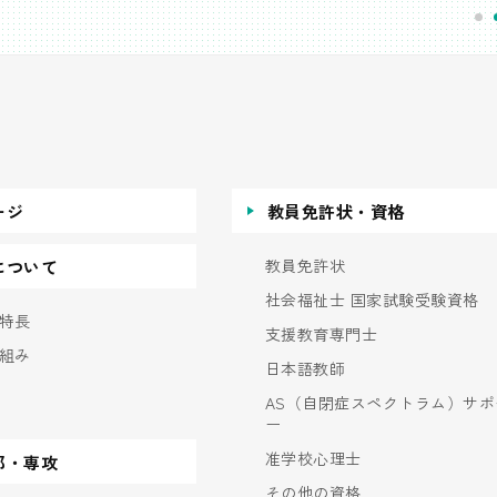
ージ
教員免許状・資格
教員免許状
について
社会福祉士 国家試験受験資格
特長
支援教育専門士
組み
日本語教師
AS（自閉症スペクトラム）サポ
ー
准学校心理士
部・専攻
その他の資格