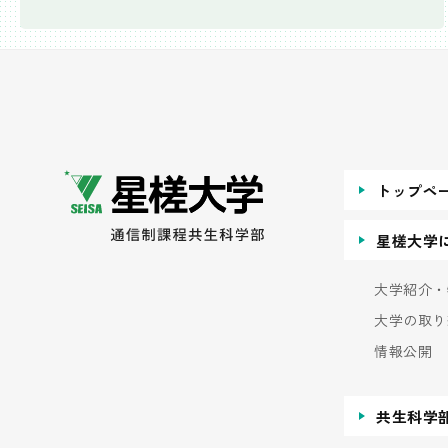
トップペ
星槎大学
大学紹介・
大学の取り
情報公開
共生科学