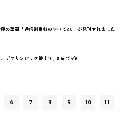
授の著書「通信制高校のすべて2.0」が発刊されました
、デフリンピック陸上10,000mで6位
6
7
8
9
10
11