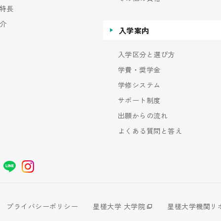
特長
介
入学案内
入学区分と選び方
学費・奨学金
学修システム
サポート制度
出願からの流れ
よくある質問と答え
プライバシーポリシー
星槎大学 大学院
星槎大学機関リ