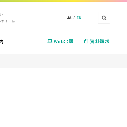
様へ
JA /
EN
ルサイト
内
Web出願
資料請求