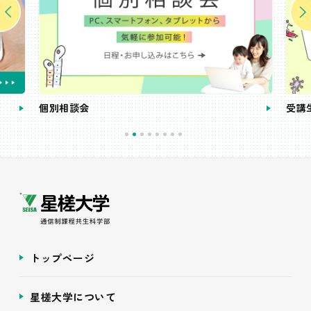
個別相談会
受講
トップページ
星槎大学について