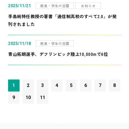
教員・学生の活躍
お知らせ
2025/11/21
手島純特任教授の著書「通信制高校のすべて2.0」が発
刊されました
教員・学生の活躍
2025/11/18
青山拓朗選手、デフリンピック陸上10,000mで6位
1
2
3
4
5
6
7
8
9
10
11