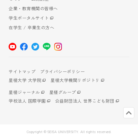
企業・教育機関の皆様へ
学生ポータルサイト
在学生 / 卒業生の方へ
サイトマップ
プライバシーポリシー
星槎大学 大学院
星槎大学機関リポジトリ
星槎ジャーナル
星槎グループ
学校法人 国際学園
公益財団法人 世界こども財団
Copyright © SEISA UNIVERSITY. All rights reserved.