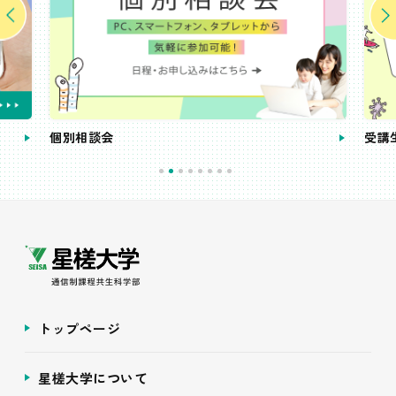
個別相談会
受講
トップページ
星槎大学について