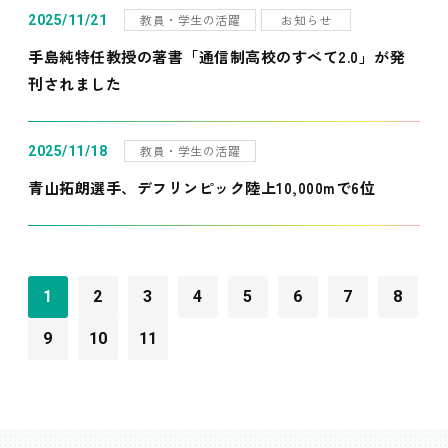
教員・学生の活躍
お知らせ
2025/11/21
手島純特任教授の著書「通信制高校のすべて2.0」が発
刊されました
教員・学生の活躍
2025/11/18
青山拓朗選手、デフリンピック陸上10,000mで6位
1
2
3
4
5
6
7
8
9
10
11