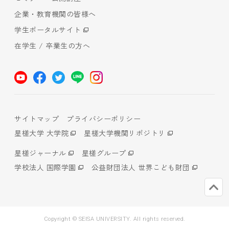
企業・教育機関の皆様へ
学生ポータルサイト
在学生 / 卒業生の方へ
サイトマップ
プライバシーポリシー
星槎大学 大学院
星槎大学機関リポジトリ
星槎ジャーナル
星槎グループ
学校法人 国際学園
公益財団法人 世界こども財団
Copyright © SEISA UNIVERSITY. All rights reserved.