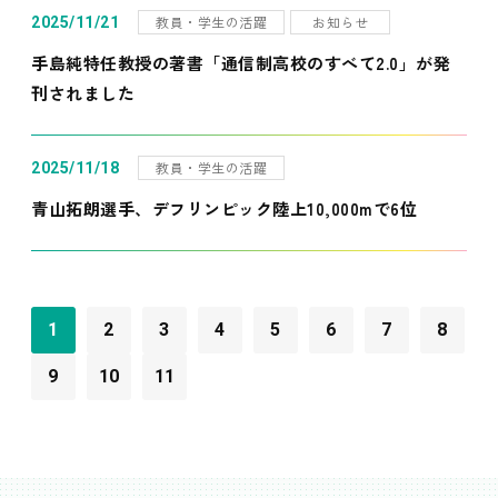
教員・学生の活躍
お知らせ
2025/11/21
手島純特任教授の著書「通信制高校のすべて2.0」が発
刊されました
教員・学生の活躍
2025/11/18
青山拓朗選手、デフリンピック陸上10,000mで6位
1
2
3
4
5
6
7
8
9
10
11