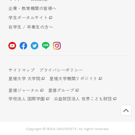
企業・教育機関の皆様へ
学生ポータルサイト
在学生 / 卒業生の方へ
サイトマップ
プライバシーポリシー
星槎大学 大学院
星槎大学機関リポジトリ
星槎ジャーナル
星槎グループ
学校法人 国際学園
公益財団法人 世界こども財団
Copyright © SEISA UNIVERSITY. All rights reserved.