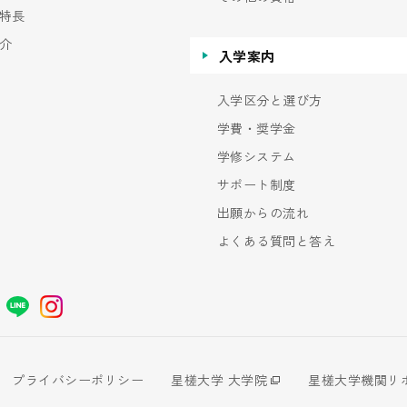
特長
介
入学案内
入学区分と選び方
学費・奨学金
学修システム
サポート制度
出願からの流れ
よくある質問と答え
プライバシーポリシー
星槎大学 大学院
星槎大学機関リ