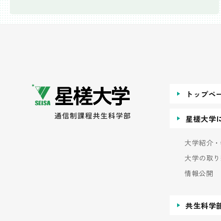
トップペ
星槎大学
大学紹介・
大学の取り
情報公開
共生科学