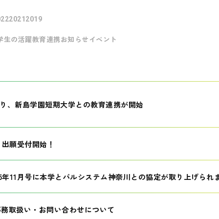
022
2021
2019
学生の活躍
教育連携
お知らせ
イベント
月より、新島学園短期大学との教育連携が開始
生 出願受付開始！
25年11月号に本学とパルシステム神奈川との協定が取り上げられ
事務取扱い・お問い合わせについて