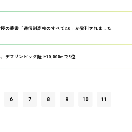
授の著書「通信制高校のすべて2.0」が発刊されました
、デフリンピック陸上10,000mで6位
6
7
8
9
10
11