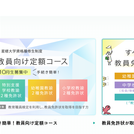
き簡単！教員向け定額コース
教員免許状が