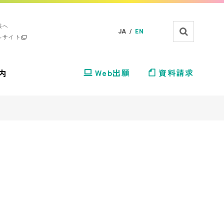
様へ
JA /
EN
ルサイト
内
Web出願
資料請求