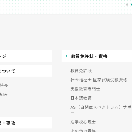
ージ
教員免許状・資格
教員免許状
について
社会福祉士 国家試験受験資格
特長
支援教育専門士
組み
日本語教師
AS（自閉症スペクトラム）サポ
ー
准学校心理士
部・専攻
その他の資格